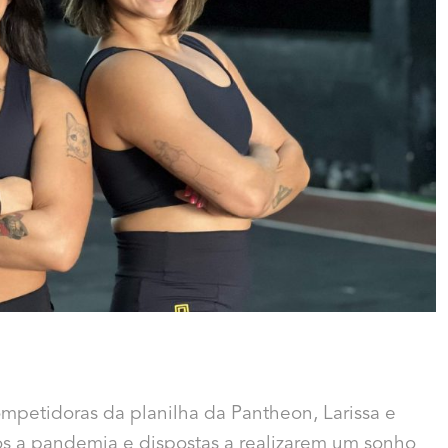
ompetidoras da planilha da Pantheon, Larissa e
ós a pandemia e dispostas a realizarem um sonho