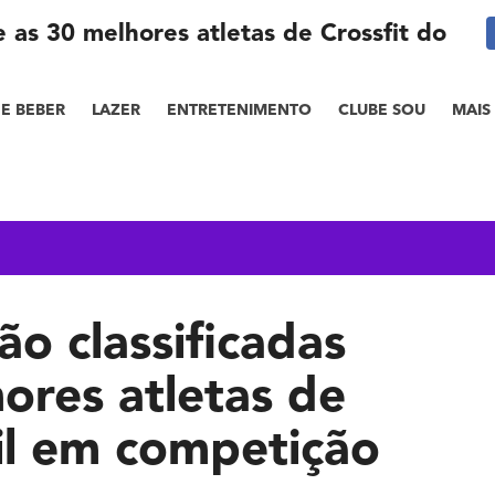
re as 30 melhores atletas de Crossfit do Br
E BEBER
LAZER
ENTRETENIMENTO
CLUBE SOU
MAIS
ão classificadas
ores atletas de
sil em competição