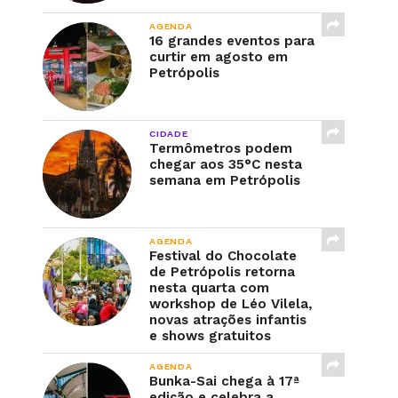
AGENDA
16 grandes eventos para
curtir em agosto em
Petrópolis
CIDADE
Termômetros podem
chegar aos 35°C nesta
semana em Petrópolis
AGENDA
Festival do Chocolate
de Petrópolis retorna
nesta quarta com
workshop de Léo Vilela,
novas atrações infantis
e shows gratuitos
AGENDA
Bunka-Sai chega à 17ª
edição e celebra a