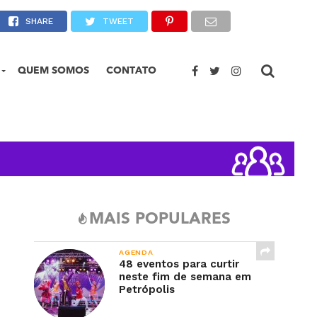
asil em competição
SHARE
TWEET
QUEM SOMOS
CONTATO
MAIS POPULARES
AGENDA
48 eventos para curtir
neste fim de semana em
Petrópolis