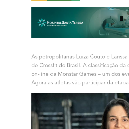
As petropolitanas Luiza Couto e Lariss
de Crossfit do Brasil. A classificação d
on-line da Monstar Games – um dos ev
Agora as atletas vão participar da etap