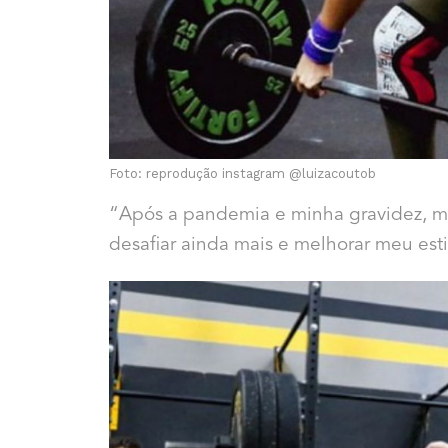
Foto: reprodução instagram
@luizacoutob
“Após a pandemia e minha gravidez, m
desafiar ainda mais e melhorar meu esti