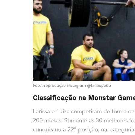
Foto: reprodução instagram @
lariesposti
Classificação na Monstar Gam
Larissa e Luiza competiram de forma on
200 atletas. Somente as 30 melhores for
conquistou a 22° posição, na categoria 