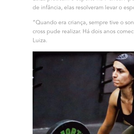
de infância, elas resolveram levar o es
“Quando era criança, sempre tive o son
cross pude realizar. Há dois anos comec
Luiza.