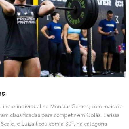
es
-line e individual na Monstar Games, com mais de
am classificadas para competir em Goiás. Larissa
Scale, e Luiza ficou com a 30°, na categoria