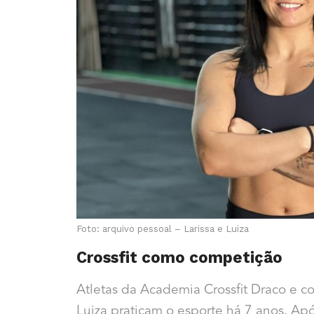
Foto: arquivo pessoal – Larissa e Luiza
Crossfit como competição
Atletas da Academia Crossfit Draco e c
Luiza praticam o esporte há 7 anos. Ap