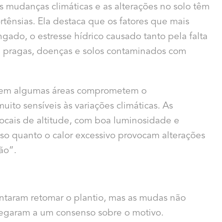
 as mudanças climáticas e as alterações no solo têm
rtênsias. Ela destaca que os fatores que mais
ngado, o estresse hídrico causado tanto pela falta
e pragas, doenças e solos contaminados com
e em algumas áreas comprometem o
ito sensíveis às variações climáticas.
As
ocais de altitude, com boa luminosidade e
nso quanto o calor excessivo provocam alterações
ção”.
entaram retomar o plantio, mas as mudas não
egaram a um consenso sobre o motivo.