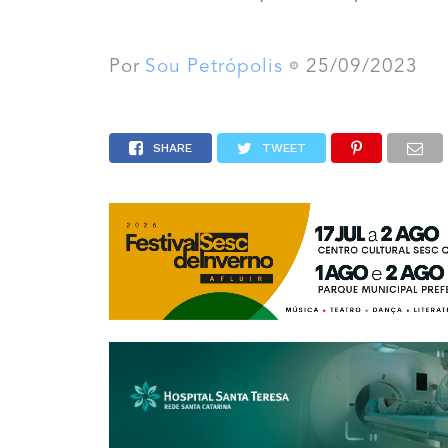
Por
Sou Petrópolis
25/09/2023
SHARE
TWEET