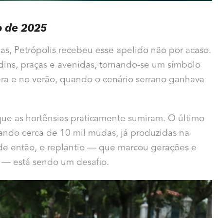
o de 2025
s, Petrópolis recebeu esse apelido não por acaso.
rdins, praças e avenidas, tornando-se um símbolo
a e no verão, quando o cenário serrano ganhava
que as hortênsias praticamente sumiram. O último
ndo cerca de 10 mil mudas, já produzidas na
sde então, o replantio — que marcou gerações e
a — está sendo um desafio.