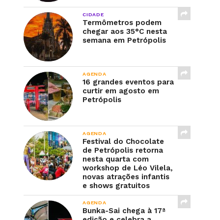
CIDADE
Termômetros podem
chegar aos 35°C nesta
semana em Petrópolis
AGENDA
16 grandes eventos para
curtir em agosto em
Petrópolis
AGENDA
Festival do Chocolate
de Petrópolis retorna
nesta quarta com
workshop de Léo Vilela,
novas atrações infantis
e shows gratuitos
AGENDA
Bunka-Sai chega à 17ª
edição e celebra a