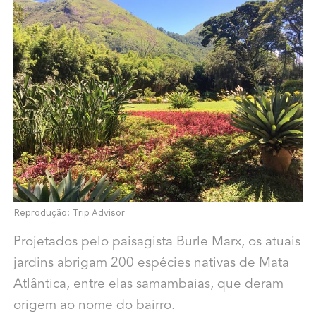
Reprodução: Trip Advisor
Projetados pelo paisagista Burle Marx, os atuais
jardins abrigam 200 espécies nativas de Mata
Atlântica, entre elas samambaias, que deram
origem ao nome do bairro.