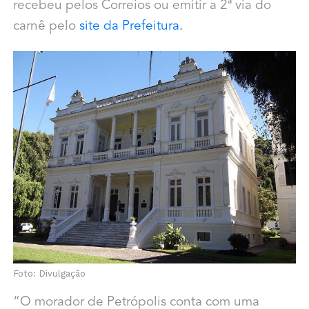
recebeu pelos Correios ou emitir a 2ª via do
carnê pelo
site da Prefeitura.
Foto: Divulgação
“O morador de Petrópolis conta com uma