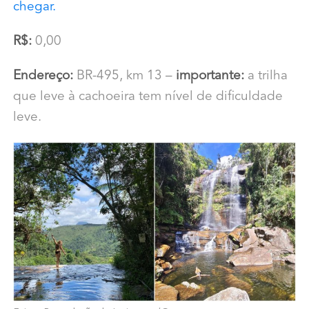
chegar.
R$:
0,00
Endereço:
BR-495, km 13 –
importante:
a trilha
que leve à cachoeira tem nível de dificuldade
leve.