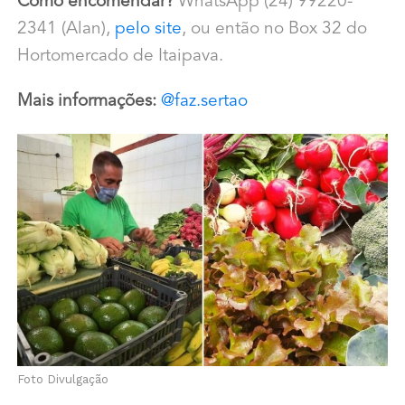
Como encomendar?
WhatsApp (24) 99220-
2341 (Alan),
pelo site
, ou então no Box 32 do
Hortomercado de Itaipava.
Mais informações:
@faz.sertao
Foto Divulgação