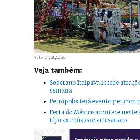
Foto Divulgação
Veja também:
Soberano Itaipava recebe atraçõ
semana
Petrópolis terá evento pet com
Festa do México acontece neste
típicas, música e artesanato