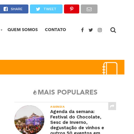
e fantasia
SHARE
TWEET
QUEM SOMOS
CONTATO
MAIS POPULARES
AGENDA
Agenda da semana:
Festival do Chocolate,
Sesc de Inverno,
degustação de vinhos e
outros 50 eventos em