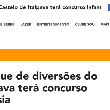
stelo de Itaipava terá concurso infantil d
E BEBER
LAZER
ENTRETENIMENTO
CLUBE SOU
MAIS
ue de diversões do
ava terá concurso
sia