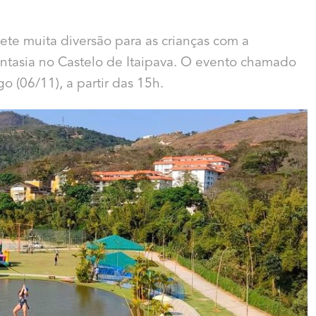
te muita diversão para as crianças com a
fantasia no Castelo de Itaipava. O evento chamado
 (06/11), a partir das 15h.