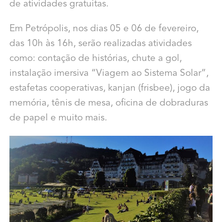
de atividades gratuitas.
Em Petrópolis, nos dias 05 e 06 de fevereiro,
das 10h às 16h, serão realizadas atividades
como: contação de histórias, chute a gol,
instalação imersiva “Viagem ao Sistema Solar”,
estafetas cooperativas, kanjan (frisbee), jogo da
memória, tênis de mesa, oficina de dobraduras
de papel e muito mais.