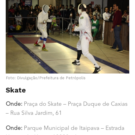
Foto: Divulgação/Prefeitura de Petrópolis
Skate
Onde:
Praça do Skate – Praça Duque de Caxias
–
Rua Silva Jardim, 61
Onde:
Parque Municipal de Itaipava –
Estrada