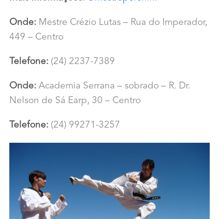
Onde:
Mestre Crézio Lutas –
Rua do Imperador,
449 – Centro
Telefone:
(24) 2237-7389
Onde:
Academia Serrana – sobrado – R. Dr.
Nelson de Sá Earp, 30 – Centro
Telefone:
(24) 99271-3257