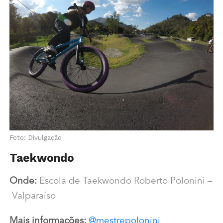
Foto: Divulgação
Taekwondo
Onde:
Escola de Taekwondo Roberto Polonini –
Valparaíso
Mais informações:
@
mestrepolonini