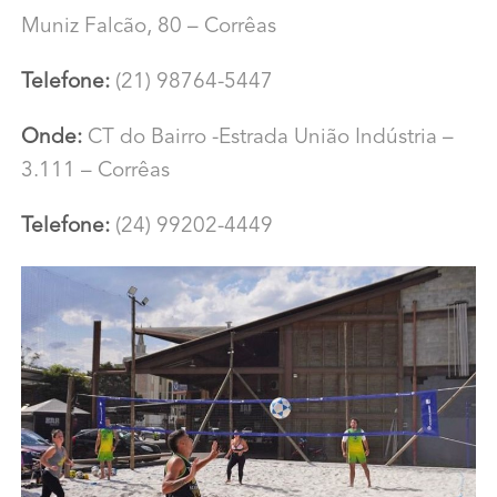
Muniz Falcão, 80 – Corrêas
Telefone:
(21) 98764-5447
Onde:
CT do Bairro -Estrada União Indústria –
3.111 – Corrêas
Telefone:
(24) 99202-4449