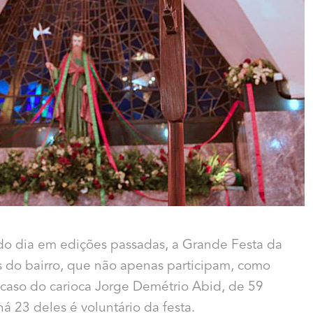
 do dia em edições passadas, a Grande Festa da
s do bairro, que não apenas participam, como
 caso do carioca Jorge Demétrio Abid, de 59
á 23 deles é voluntário da festa.