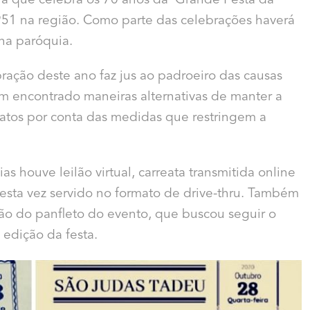
 já que celebra os 70 anos da ‘Grande Festa da
951 na região. Como parte das celebrações haverá
na paróquia.
ação deste ano faz jus ao padroeiro das causas
m encontrado maneiras alternativas de manter a
matos por conta das medidas que restringem a
as houve leilão virtual, carreata transmitida online
desta vez servido no formato de drive-thru. Também
ção do panfleto do evento, que buscou seguir o
edição da festa.