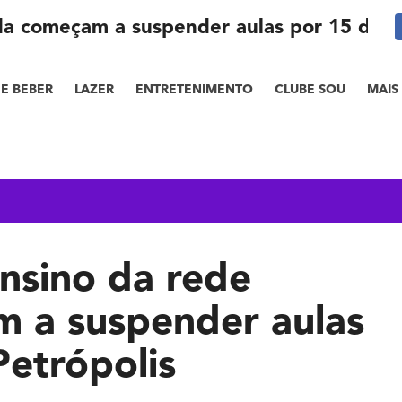
ada começam a suspender aulas por 15 dias
E BEBER
LAZER
ENTRETENIMENTO
CLUBE SOU
MAIS
ensino da rede
m a suspender aulas
Petrópolis