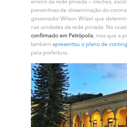
ensino da rede privada – creches, escol
preventivas de disseminação do coronav
governador Wilson Witzel que determina
nas unidades da rede privada. Na ocasi
confirmado em Petrópolis
, mas que a p
também
apresentou o plano de conti
pela prefeitura.