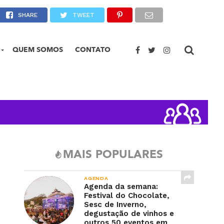
 em Petrópolis
SHARE
TWEET
QUEM SOMOS
CONTATO
MAIS POPULARES
AGENDA
Agenda da semana:
Festival do Chocolate,
Sesc de Inverno,
degustação de vinhos e
outros 50 eventos em