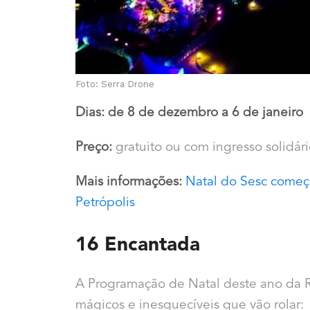
Foto: Serra Drone
Dias: de 8 de dezembro a 6 de janeiro
Preço:
gratuito ou com ingresso solidári
Mais informações:
Natal do Sesc começ
Petrópolis
16 Encantada
A Programação de Natal deste ano da 
mágicos e inesquecíveis que vão rolar: