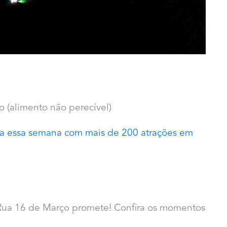
o (alimento não perecível)
a essa semana com mais de 200 atrações em
Rua 16 de Março promete! Confira os momentos