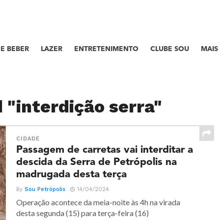
E BEBER
LAZER
ENTRETENIMENTO
CLUBE SOU
MAIS
 "interdição serra"
CIDADE
Passagem de carretas vai interditar a
descida da Serra de Petrópolis na
madrugada desta terça
By
Sou Petrópolis
14/04/2024
Operação acontece da meia-noite às 4h na virada
desta segunda (15) para terça-feira (16)