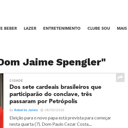
E BEBER
LAZER
ENTRETENIMENTO
CLUBE SOU
MAIS
"Dom Jaime Spengler"
CIDADE
Dos sete cardeais brasileiros que
participarão do conclave, três
passaram por Petrópolis
By
Roberto Jones
06/05/2025
Eleição para o novo papa está prevista para começar
nesta quarta (7). Dom Paulo Cezar Costa,...