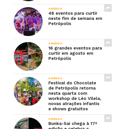
AGENDA
48 eventos para curtir
neste fim de semana em
Petrópolis
AGENDA
16 grandes eventos para
curtir em agosto em
Petrópolis
AGENDA
Festival do Chocolate
de Petrópolis retorna
nesta quarta com
workshop de Léo Vilela,
novas atrações infantis
e shows gratuitos
AGENDA
Bunka-Sai chega à 17ª
edição e celebra a