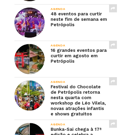
AGENDA
48 eventos para curtir
neste fim de semana em
Petrópolis
AGENDA
16 grandes eventos para
curtir em agosto em
Petrópolis
AGENDA
Festival do Chocolate
de Petrópolis retorna
nesta quarta com
workshop de Léo Vilela,
novas atrações infantis
e shows gratuitos
AGENDA
Bunka-Sai chega à 17ª
edição e celebra a