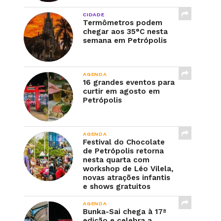
CIDADE
Termômetros podem
chegar aos 35°C nesta
semana em Petrópolis
AGENDA
16 grandes eventos para
curtir em agosto em
Petrópolis
AGENDA
Festival do Chocolate
de Petrópolis retorna
nesta quarta com
workshop de Léo Vilela,
novas atrações infantis
e shows gratuitos
AGENDA
Bunka-Sai chega à 17ª
edição e celebra a