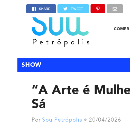
SHARE
TWEET
COMER 
SHOW
“A Arte é Mulh
Sá
Por
Sou Petrópolis
20/04/2026