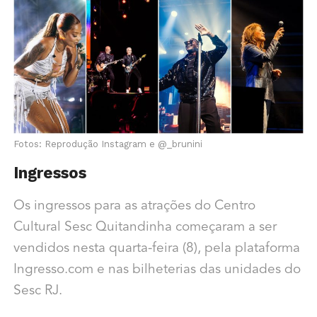
Fotos: Reprodução Instagram e @_brunini
Ingressos
Os ingressos para as atrações do Centro
Cultural Sesc Quitandinha começaram a ser
vendidos nesta quarta-feira (8), pela plataforma
Ingresso.com e nas bilheterias das unidades do
Sesc RJ.