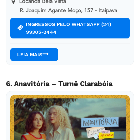
Locanda Bela Vista
R. Joaquim Agante Moço, 157 - Itaipava
INGRESSOS PELO WHATSAPP (24)
99305-2444
LEIA MAIS
6. Anavitória – Turnê Clarabóia