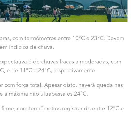
as caras, com termômetros entre 10°C e 23°C. Devem
em indícios de chuva.
, a expectativa é de chuvas fracas a moderadas, com
C, e de 11°C a 24°C, respectivamente.
cer com força total. Apesar disto, haverá queda nas
e a máxima não ultrapassa os 24°C.
 firme, com termômetros registrando entre 12°C e