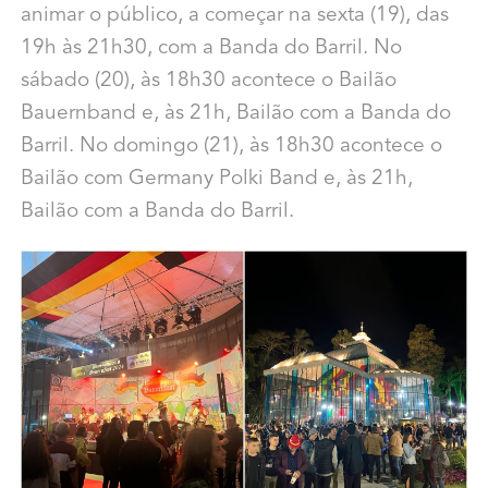
animar o público, a começar na sexta (19), das
19h às 21h30, com a Banda do Barril. No
sábado (20), às 18h30 acontece o Bailão
Bauernband e, às 21h, Bailão com a Banda do
Barril. No domingo (21), às 18h30 acontece o
Bailão com Germany Polki Band e, às 21h,
Bailão com a Banda do Barril.