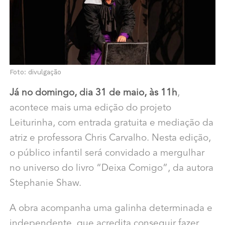
Foto: divulgação
Já no domingo, dia 31 de maio, às 11h
,
acontece mais uma edição do projeto
Leiturinha, com entrada gratuita e mediação da
atriz e professora Chris Carvalho. Nesta edição,
o público infantil será convidado a mergulhar
no universo do livro “Deixa Comigo”, da autora
Stephanie Shaw.
A obra acompanha uma galinha determinada e
independente, que acredita conseguir fazer