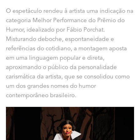
O espetáculo rendeu à artista uma indicação na
categoria Melhor Performance do Prêmio do
Humor, idealizado por Fábio Porchat.
Misturando deboche, espontaneidade e
referências do cotidiano, a montagem aposta
em uma linguagem popular e direta,
aproximando o público da personalidade
carismática da artista, que se consolidou como
um dos grandes nomes do humor
contemporâneo brasileiro.