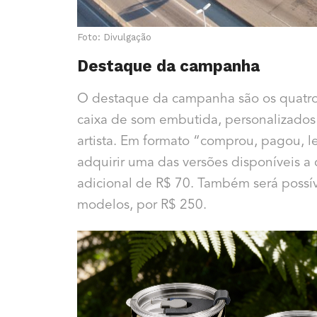
Foto: Divulgação
Destaque da campanha
O destaque da campanha são os quatro
caixa de som embutida, personalizados
artista. Em formato “comprou, pagou, le
adquirir uma das versões disponíveis
adicional de R$ 70. Também será possív
modelos, por R$ 250.