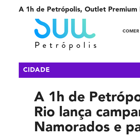
A 1h de Petrópolis, Outlet Premiu
COMER 
CIDADE
A 1h de Petrópo
Rio lança campa
Namorados e p