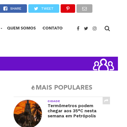
rados e para Copa do Mundo
SHARE
TWEET
QUEM SOMOS
CONTATO
MAIS POPULARES
CIDADE
Termômetros podem
chegar aos 35°C nesta
semana em Petrópolis