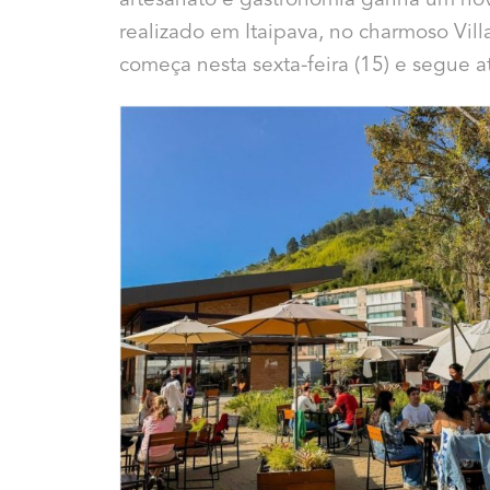
artesanato e gastronomia ganha um novo
realizado em Itaipava, no charmoso Vil
começa nesta sexta-feira (15) e segue a