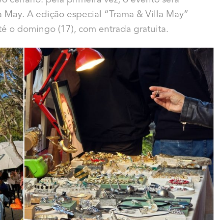
 cenário: pela primeira vez, o evento será
la May. A edição especial “Trama & Villa May”
té o domingo (17), com entrada gratuita.