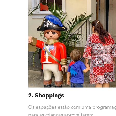
Fotos: Divulgação/Arquivo Sou Petrópolis
2. Shoppings
Os espações estão com uma programação
para as crianças aproveitarem.