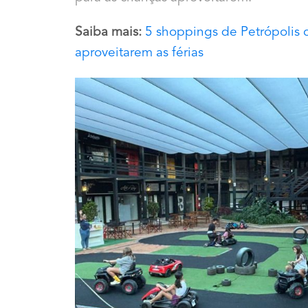
Saiba mais:
5 shoppings de Petrópolis c
aproveitarem as férias