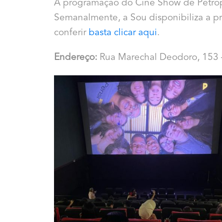
A programação do Cine Show de Petrópo
Semanalmente, a Sou disponibiliza a p
conferir
basta clicar aqui
.
Endereço:
Rua Marechal Deodoro, 153 