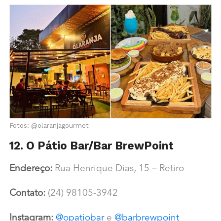
Fotos: @olaranjagourmet
12. O Pátio Bar/Bar BrewPoint
Endereço:
Rua Henrique Dias, 15 – Retiro
Contato:
(24) 98105-3942
Instagram:
@opatiobar
e
@barbrewpoint