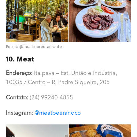
Fotos: @faustinorestaurante
10. Meat
Endereço:
Itaipava – Est. União e Indústria,
10035 / Centro – R. Padre Siqueira, 205
Contato:
(24) 99240-4855
Instagram:
@meatbeerandco