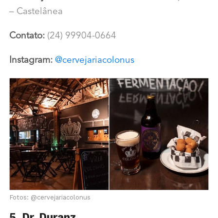
– Castelânea
Contato:
(24) 99904-0664
Instagram:
@cervejariacolonus
Fotos: @cervejariacolonus
5. Dr. Duranz