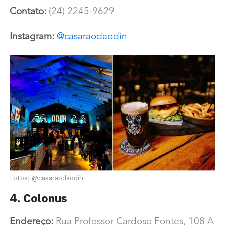
Contato:
(24) 2245-9629
Instagram:
@casaraodaodin
Fotos: @casaraodaodin
4. Colonus
Endereço:
Rua Professor Cardoso Fontes, 108 A