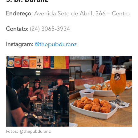
Endereço:
Avenida Sete de Abril, 366 – Centro
Contato:
(24) 3065-3934
Instagram:
@thepubduranz
Fotos: @thepubduranz