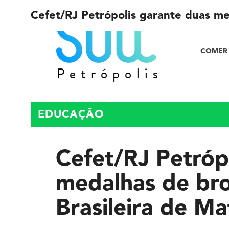
Cefet/RJ Petrópolis garante duas m
COMER 
EDUCAÇÃO
Cefet/RJ Petróp
medalhas de br
Brasileira de M