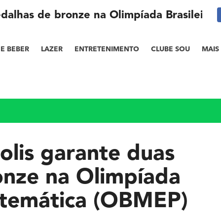
edalhas de bronze na Olimpíada Brasileir
E BEBER
LAZER
ENTRETENIMENTO
CLUBE SOU
MAIS
olis garante duas
onze na Olimpíada
atemática (OBMEP)