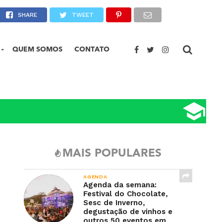
a de Matemática (OBMEP)
SHARE
TWEET
QUEM SOMOS
CONTATO
MAIS POPULARES
AGENDA
Agenda da semana:
Festival do Chocolate,
Sesc de Inverno,
degustação de vinhos e
outros 50 eventos em