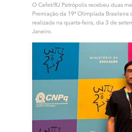
O Cefet/RJ Petrópolis recebeu duas m
Premiação da 19ª Olimpíada Brasileira
realizada na quarta-feira, dia 3 de se
Janeiro.