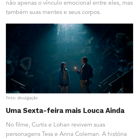
não apenas o vínculo emocional entre eles, mas
também suas mentes e seus corpos.
Foto: divulgação
Uma Sexta-feira mais Louca Ainda
No filme, Curtis e Lohan revivem suas
personagens Tess e Anna Coleman. A história