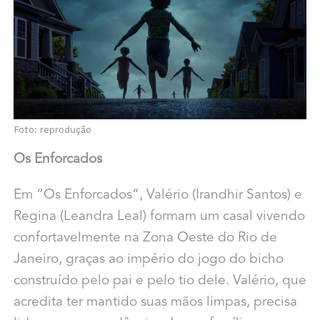
Foto: reprodução
Os Enforcados
Em “Os Enforcados”, Valério (Irandhir Santos) e
Regina (Leandra Leal) formam um casal vivendo
confortavelmente na Zona Oeste do Rio de
Janeiro, graças ao império do jogo do bicho
construído pelo pai e pelo tio dele. Valério, que
acredita ter mantido suas mãos limpas, precisa