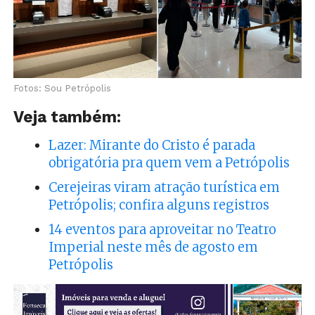
Fotos: Sou Petrópolis
Veja também:
Lazer: Mirante do Cristo é parada
obrigatória pra quem vem a Petrópolis
Cerejeiras viram atração turística em
Petrópolis; confira alguns registros
14 eventos para aproveitar no Teatro
Imperial neste mês de agosto em
Petrópolis