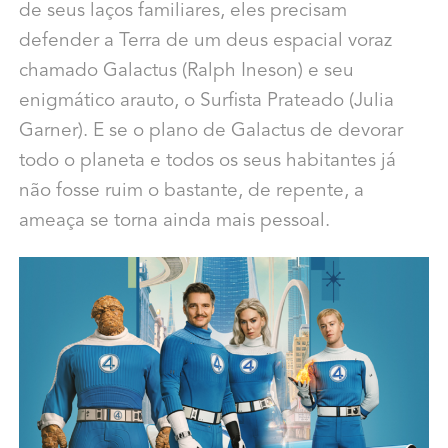
de seus laços familiares, eles precisam
defender a Terra de um deus espacial voraz
chamado Galactus (Ralph Ineson) e seu
enigmático arauto, o Surfista Prateado (Julia
Garner). E se o plano de Galactus de devorar
todo o planeta e todos os seus habitantes já
não fosse ruim o bastante, de repente, a
ameaça se torna ainda mais pessoal.