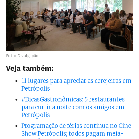
Foto: Divulgação
Veja também:
11 lugares para apreciar as cerejeiras em
Petrópolis
#DicasGastronômicas: 5 restaurantes
para curtir a noite com os amigos em
Petrópolis
Programação de férias continua no Cine
Show Petrópolis; todos pagam meia-