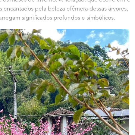
 os meses de inverno. A floração, que ocorre entre
res encantados pela beleza efêmera dessas árvores,
rregam significados profundos e simbólicos.