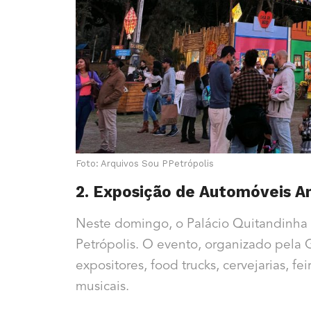
Foto: Arquivos Sou PPetrópolis
2. Exposição de Automóveis A
Neste domingo, o Palácio Quitandinha
Petrópolis. O evento, organizado pela
expositores, food trucks, cervejarias, f
musicais.