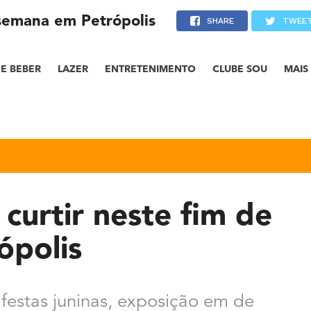
 semana em Petrópolis
SHARE
TWEE
E BEBER
LAZER
ENTRETENIMENTO
CLUBE SOU
MAIS
curtir neste fim de
ópolis
festas juninas, exposição em de