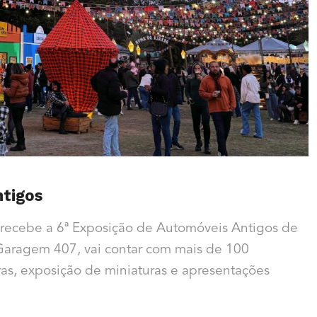
ntigos
 recebe a 6ª Exposição de Automóveis Antigos de
 Garagem 407, vai contar com mais de 100
eiras, exposição de miniaturas e apresentações