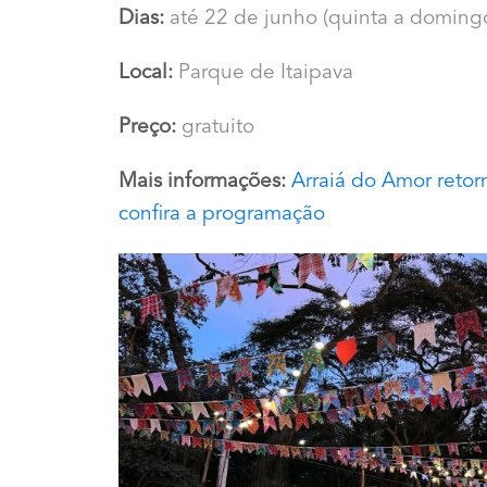
Dias:
até 22 de junho (quinta a doming
Local:
Parque de Itaipava
Preço:
gratuito
Mais informações:
Arraiá do Amor retor
confira a programação