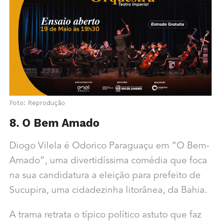
Foto: Reprodução
8. O Bem Amado
Diogo Vilela é Odorico Paraguaçu em “O Bem-
Amado”, uma divertidíssima comédia que foca
na sua candidatura a eleição para prefeito de
Sucupira, uma cidadezinha litorânea, da Bahia.
A trama retrata o típico político astuto que faz