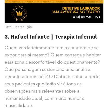
Foto: Reprodução
3. Rafael Infante | Terapia Infernal
Quem verdadeiramente tem a coragem de se
expor para si mesmo? Quem consegue habitar
essa zona desconfortável do questionamento?
Que personagem sustentaria uma análise
perante a todos nós? O Diabo escolhe a dedo
seus pacientes que farão vir à tona as
observações mais relevantes sobre a
humanidade atual, com muito humor e
musicalidade.