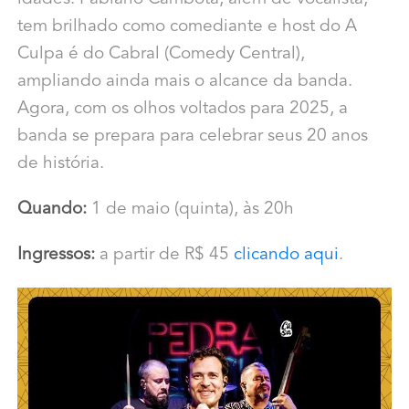
tem brilhado como comediante e host do A
Culpa é do Cabral (Comedy Central),
ampliando ainda mais o alcance da banda.
Agora, com os olhos voltados para 2025, a
banda se prepara para celebrar seus 20 anos
de história.
Quando:
1 de maio (quinta), às 20h
Ingressos:
a partir de R$ 45
clicando aqui
.