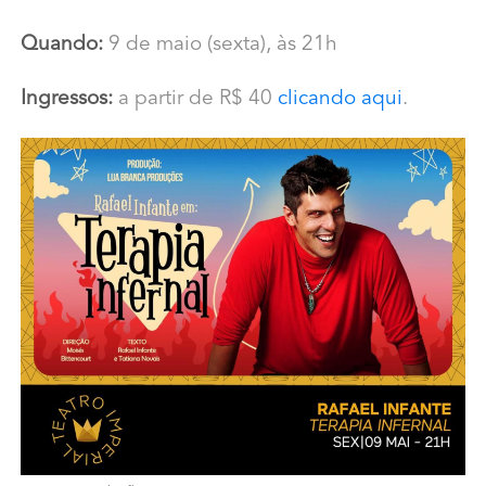
Quando:
9 de maio (sexta), às 21h
Ingressos:
a partir de R$ 40
clicando aqui
.