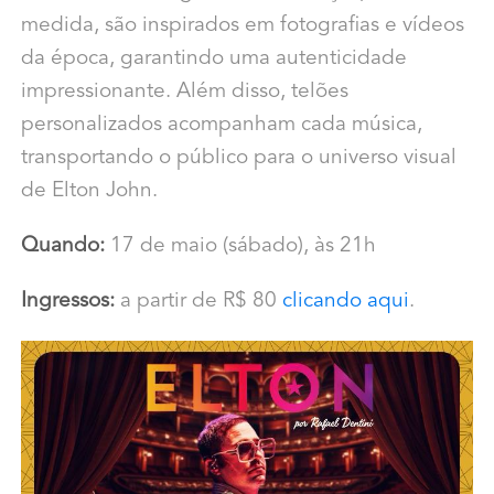
medida, são inspirados em fotografias e vídeos
da época, garantindo uma autenticidade
impressionante. Além disso, telões
personalizados acompanham cada música,
transportando o público para o universo visual
de Elton John.
Quando:
17 de maio (sábado), às 21h
Ingressos:
a partir de R$ 80
clicando aqui
.