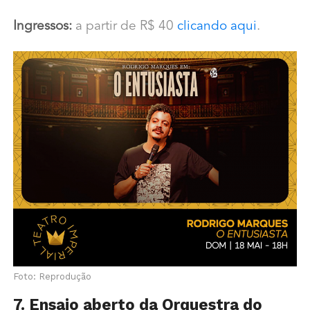
Ingressos:
a partir de R$ 40
clicando aqui
.
Foto: Reprodução
7. Ensaio aberto da Orquestra do