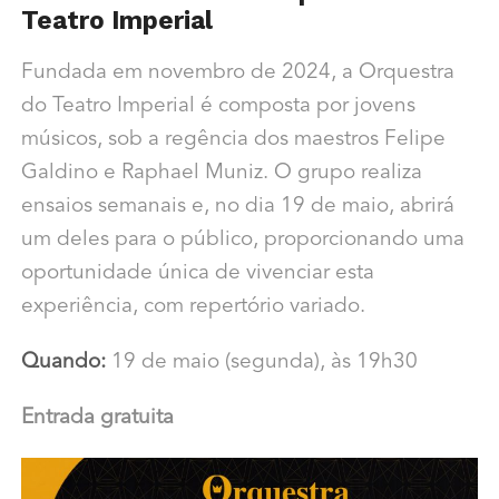
Teatro Imperial
Fundada em novembro de 2024, a Orquestra
do Teatro Imperial é composta por jovens
músicos, sob a regência dos maestros Felipe
Galdino e Raphael Muniz. O grupo realiza
ensaios semanais e, no dia 19 de maio, abrirá
um deles para o público, proporcionando uma
oportunidade única de vivenciar esta
experiência, com repertório variado.
Quando:
19 de maio (segunda), às 19h30
Entrada gratuita