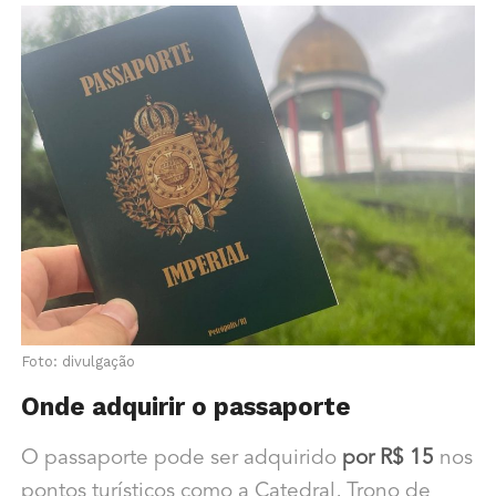
Foto: divulgação
Onde adquirir o passaporte
O passaporte pode ser adquirido
por R$ 15
nos
pontos turísticos como a Catedral, Trono de