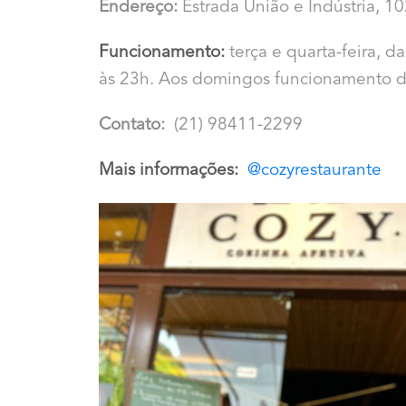
Endereço:
Estrada União e Indústria, 10
Funcionamento:
terça e quarta-feira, d
às 23h. Aos domingos funcionamento 
Contato:
(21) 98411-2299
Mais informações:
@cozyrestaurante