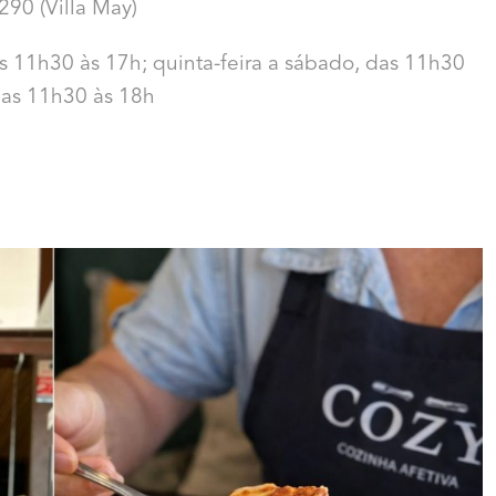
290 (Villa May)
as
11h30 às 17h; quinta-feira a sábado, das 11h30
das
11h30 às 18h