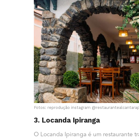
Fotos: reprodução instagram @
restaurantealcantara
3. Locanda Ipiranga
O Locanda Ipiranga é um restaurante tr