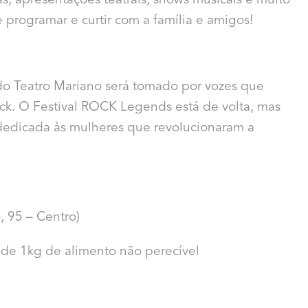
iras, apresentações teatrais, shows musicais e muito
e programar e curtir com a família e amigos!
do Teatro Mariano será tomado por vozes que
ock. O Festival ROCK Legends está de volta, mas
dedicada às mulheres que revolucionaram a
, 95 – Centro)
 de 1kg de alimento não perecível
s