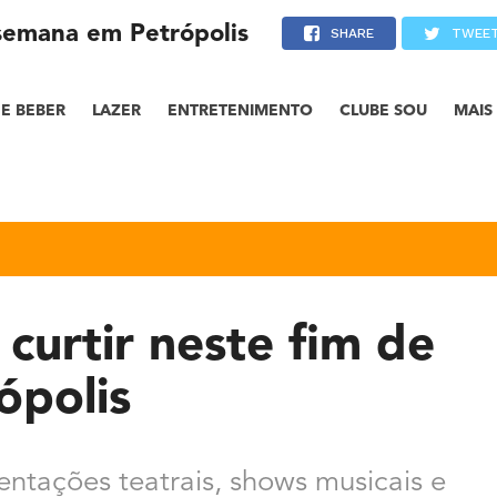
 semana em Petrópolis
SHARE
TWEE
E BEBER
LAZER
ENTRETENIMENTO
CLUBE SOU
MAIS
curtir neste fim de
ópolis
sentações teatrais, shows musicais e