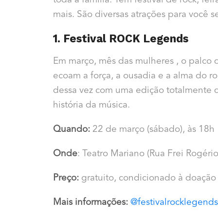
toda a família. Tem festival de rock, fe
mais. São diversas atrações para você s
1. Festival ROCK Legends
Em março, mês das mulheres , o palco 
ecoam a força, a ousadia e a alma do r
dessa vez com uma edição totalmente 
história da música.
Quando:
22 de março (sábado), às
18h
Onde
: Teatro Mariano (Rua Frei Rogério
Preço:
gratuito, condicionado à doação
Mais informações:
@festivalrocklegend