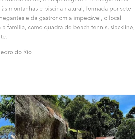
às montanhas e piscina natural, formada por sete
hegantes e da gastronomia impecável, o local
 a família, como quadra de beach tennis, slackline,
te.
edro do Rio