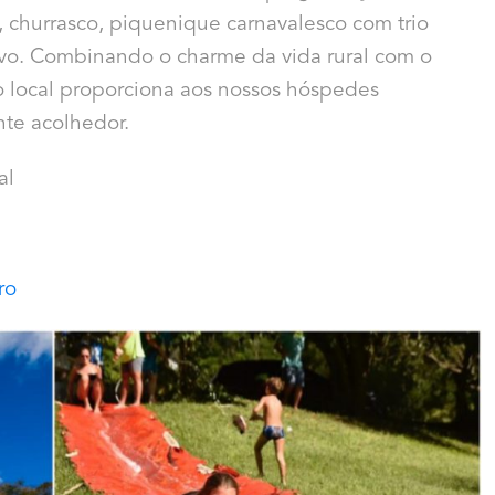
, churrasco, piquenique carnavalesco com trio
vivo. Combinando o charme da vida rural com o
 local proporciona aos nossos hóspedes
te acolhedor.
al
ro