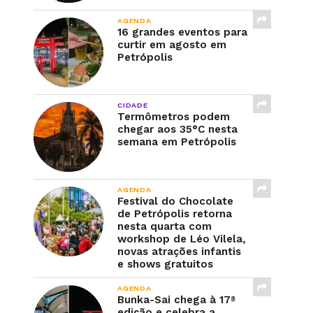
AGENDA
16 grandes eventos para
curtir em agosto em
Petrópolis
CIDADE
Termômetros podem
chegar aos 35°C nesta
semana em Petrópolis
AGENDA
Festival do Chocolate
de Petrópolis retorna
nesta quarta com
workshop de Léo Vilela,
novas atrações infantis
e shows gratuitos
AGENDA
Bunka-Sai chega à 17ª
edição e celebra a