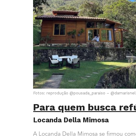
Fotos: reprodução @pousada_paraiso – @damarisnel
Para quem busca ref
Locanda Della Mimosa
A Locanda Della Mimosa se firmou como