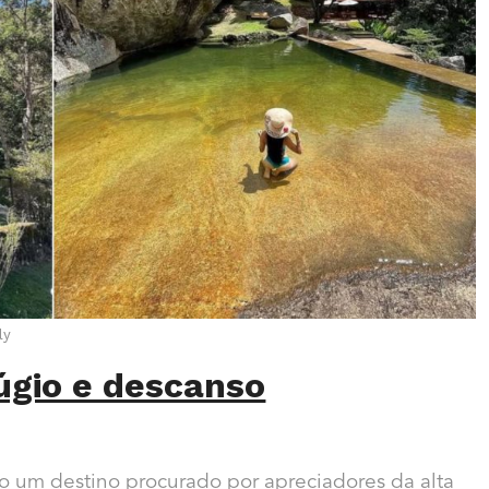
ly
úgio e descanso
 um destino procurado por apreciadores da alta