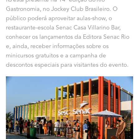
RJ está presente na 14ª edição do Rio
Gastronomia, no Jockey Club Brasileiro. O
público poderá aproveitar aulas-show, o
restaurante-escola Senac Casa Villarino Bar,
conhecer os lançamentos da Editora Senac Rio
e, ainda, receber informações sobre os
minicursos gratuitos e a campanha de
descontos especiais para visitantes do evento.