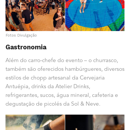
Fotos Divulgação
Gastronomia
Além do carro-chefe do evento – o churrasco,
também são oferecidos hambúrgueres, diversos
estilos de chopp artesanal da Cervejaria
Antuépia, drinks da Atelier Drinks,
refrigerantes, sucos, água mineral, cafeteria e
degustação de picolés da Sol & Neve.