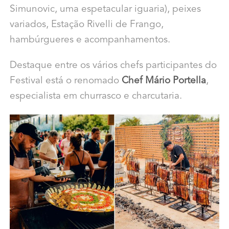
Simunovic, uma espetacular iguaria), peixes
variados, Estação Rivelli de Frango,
hambúrgueres e acompanhamentos.
Destaque entre os vários chefs participantes do
Festival está o renomado
Chef Mário Portella
,
especialista em churrasco e charcutaria.