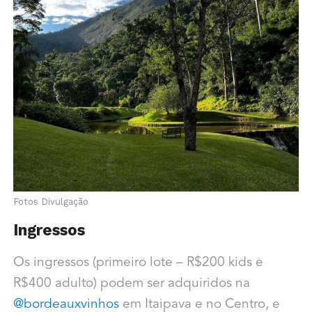
Fotos Divulgação
Ingressos
Os ingressos (primeiro lote – R$200 kids e
R$400 adulto) podem ser adquiridos na
@bordeauxvinhos
em Itaipava e no Centro, e