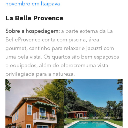
novembro em Itaipava
La Belle Provence
Sobre a hospedagem:
a parte externa da La
BelleProvence conta com piscina, área
gourmet, cantinho para relaxar e jacuzzi com
uma bela vista. Os quartos são bem espaçosos
e equipados, além de oferecremuma vista
privilegiada para a natureza.