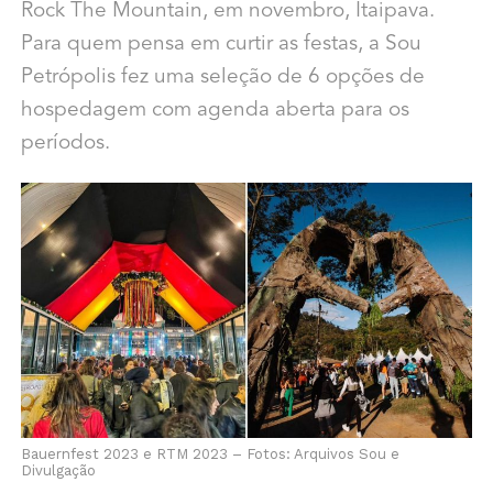
Rock The Mountain, em novembro, Itaipava.
Para quem pensa em curtir as festas, a Sou
Petrópolis fez uma seleção de 6 opções de
hospedagem com agenda aberta para os
períodos.
Bauernfest 2023 e RTM 2023 – Fotos: Arquivos Sou e
Divulgação