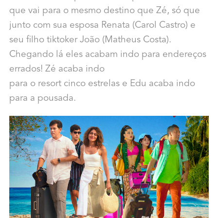
que vai para o mesmo destino que Zé, só que
junto com sua esposa Renata (Carol Castro) e
seu filho tiktoker João (Matheus Costa).
Chegando lá eles acabam indo para endereços
errados! Zé acaba indo
para o resort cinco estrelas e Edu acaba indo
para a pousada.