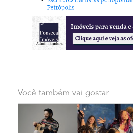
Escritores e artistas petropolit
Petrópolis
Você também vai gostar