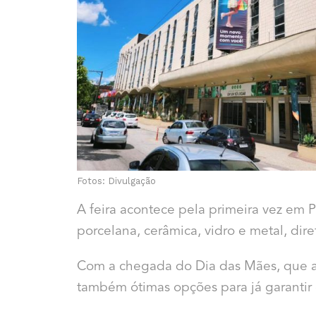
Fotos: Divulgação
A feira acontece pela primeira vez em
porcelana, cerâmica, vidro e metal, dire
Com a chegada do Dia das Mães, que ac
também ótimas opções para já garantir 