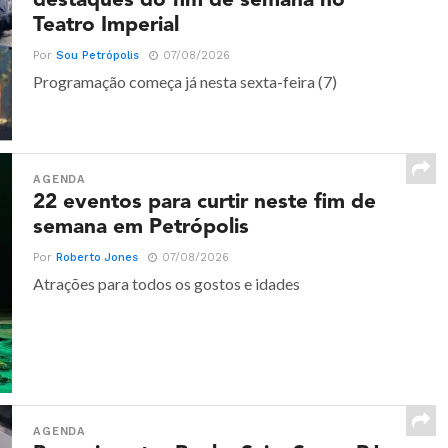
destaques do fim de semana no
Teatro Imperial
Por
Sou Petrópolis
07/08/2026
Programação começa já nesta sexta-feira (7)
AGENDA
22 eventos para curtir neste fim de
semana em Petrópolis
Por
Roberto Jones
07/08/2026
Atrações para todos os gostos e idades
AGENDA