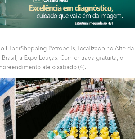
 o HiperShopping Petrópolis, localizado no Alto da
 Brasil, a Expo Louças. Com entrada gratuita, o
mpreendimento até o sábado (4).