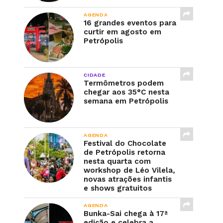
AGENDA
16 grandes eventos para
curtir em agosto em
Petrópolis
CIDADE
Termômetros podem
chegar aos 35°C nesta
semana em Petrópolis
AGENDA
Festival do Chocolate
de Petrópolis retorna
nesta quarta com
workshop de Léo Vilela,
novas atrações infantis
e shows gratuitos
AGENDA
Bunka-Sai chega à 17ª
edição e celebra a