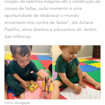
criação de varinhas mágicas até a construção
de
coroas de fadas, cada momento é uma
oportunidade de desbravar o mundo
encantado dos contos de fadas”, diz Juliana
Padilha, sócia diretora e educadora do Jardim
das Infâncias.
Fotos: divulgação