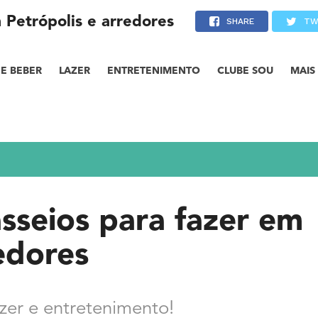
 Petrópolis e arredores
SHARE
TW
E BEBER
LAZER
ENTRETENIMENTO
CLUBE SOU
MAIS
asseios para fazer em
edores
zer e entretenimento!