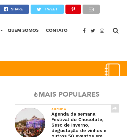
 Petrópolis
SHARE
TWEET
QUEM SOMOS
CONTATO
MAIS POPULARES
AGENDA
Agenda da semana:
Festival do Chocolate,
Sesc de Inverno,
degustação de vinhos e
outros 50 eventos em