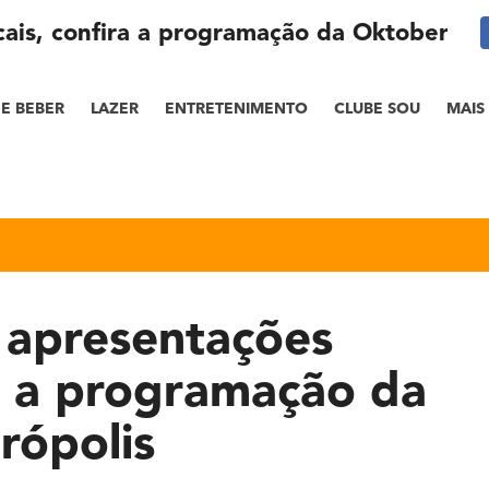
is, confira a programação da Oktoberfest
E BEBER
LAZER
ENTRETENIMENTO
CLUBE SOU
MAIS
 apresentações
ra a programação da
rópolis