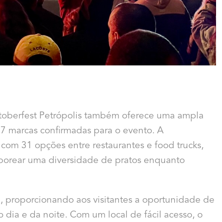
toberfest Petrópolis também oferece uma ampla
17 marcas confirmadas para o evento. A
com 31 opções entre restaurantes e food trucks,
aborear uma diversidade de pratos enquanto
, proporcionando aos visitantes a oportunidade de
o dia e da noite. Com um local de fácil acesso, o