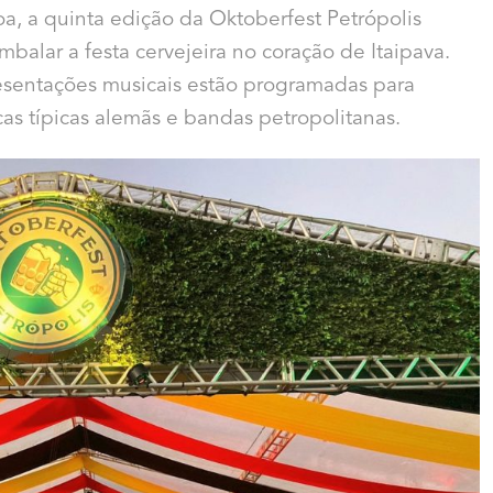
, a quinta edição da Oktoberfest Petrópolis
mbalar a festa cervejeira no coração de Itaipava.
resentações musicais estão programadas para
as típicas alemãs e bandas petropolitanas.