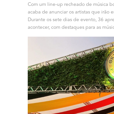
Com um line-up recheado de música boa
acaba de anunciar os artistas que irão e
Durante os sete dias de evento, 36 ap
acontecer, com destaques para as músic