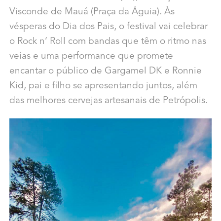
Visconde de Mauá (Praça da Águia). Às
vésperas do Dia dos Pais, o festival vai celebrar
o Rock n’ Roll com bandas que têm o ritmo nas
veias e uma performance que promete
encantar o público de Gargamel DK e Ronnie
Kid, pai e filho se apresentando juntos, além
das melhores cervejas artesanais de Petrópolis.