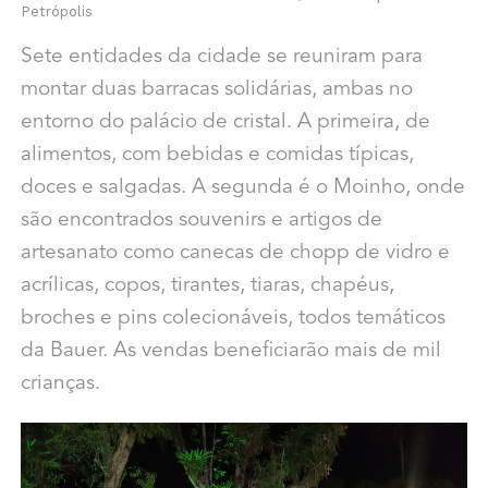
Petrópolis
Sete entidades da cidade se reuniram para
montar duas barracas solidárias, ambas no
entorno do palácio de cristal. A primeira, de
alimentos, com bebidas e comidas típicas,
doces e salgadas. A segunda é o Moinho, onde
são encontrados souvenirs e artigos de
artesanato como canecas de chopp de vidro e
acrílicas, copos, tirantes, tiaras, chapéus,
broches e pins colecionáveis, todos temáticos
da Bauer. As vendas beneficiarão mais de mil
crianças.