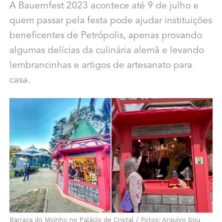
A Bauernfest 2023 acontece até 9 de julho e
quem passar pela festa pode ajudar instituições
beneficentes de Petrópolis, apenas provando
algumas delícias da culinária alemã e levando
lembrancinhas e artigos de artesanato para
casa.
Barraca do Moinho no Palácio de Cristal / Fotos: Arquivo Sou