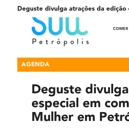
Deguste divulga atrações da edição
COMER 
AGENDA
Deguste divulga
especial em co
Mulher em Petró