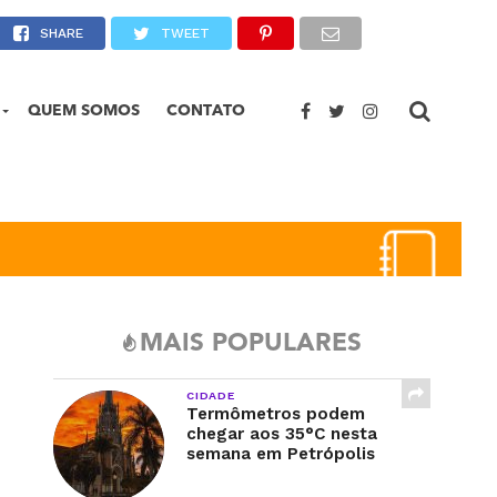
r em Petrópolis
SHARE
TWEET
QUEM SOMOS
CONTATO
MAIS POPULARES
CIDADE
Termômetros podem
chegar aos 35°C nesta
semana em Petrópolis