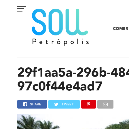
COMER 
29f1aa5a-296b-48
97c0f44e4ad7
SHARE
TWEET