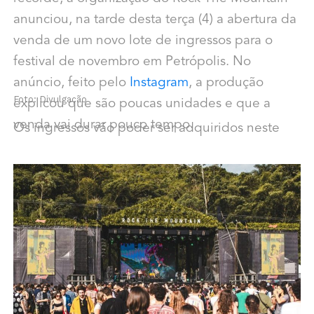
anunciou, na tarde desta terça (4) a abertura da
venda de um novo lote de ingressos para o
festival de novembro em Petrópolis. No
anúncio, feito pelo
Instagram
, a produção
Foto: Divulgação
explicou que são poucas unidades e que a
venda vai durar pouco tempo.
Os ingressos vão poder ser adquiridos neste