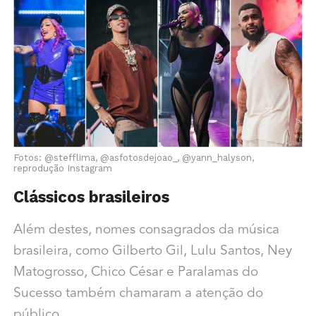
Fotos: @stefflima, @asfotosdejoao_, @yann_halyson,
reprodução Instagram
Clássicos brasileiros
Além destes, nomes consagrados da música
brasileira, como Gilberto Gil, Lulu Santos, Ney
Matogrosso, Chico César e Paralamas do
Sucesso também chamaram a atenção do
público.