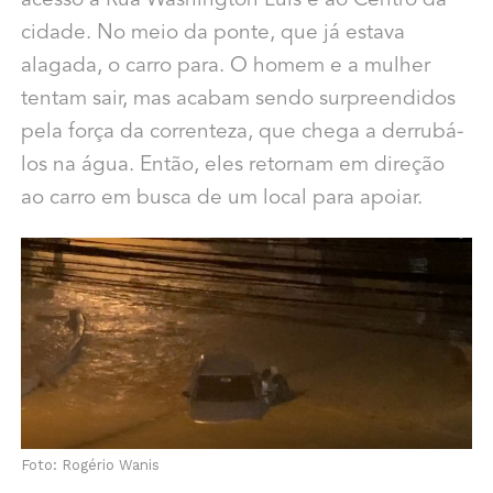
acesso à Rua Washington Luís e ao Centro da
cidade. No meio da ponte, que já estava
alagada, o carro para. O homem e a mulher
tentam sair, mas acabam sendo surpreendidos
pela força da correnteza, que chega a derrubá-
los na água. Então, eles retornam em direção
ao carro em busca de um local para apoiar.
Foto: Rogério Wanis